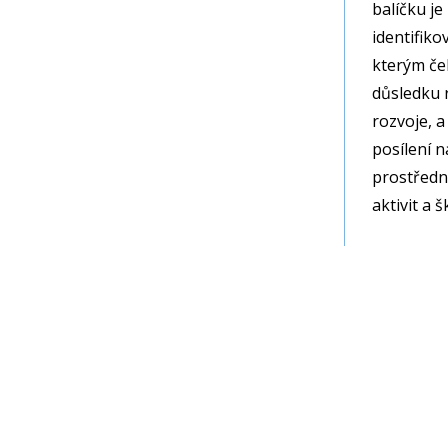
balíčku j
identifiko
kterým čel
důsledku 
rozvoje, a
posílení 
prostředni
aktivit a š