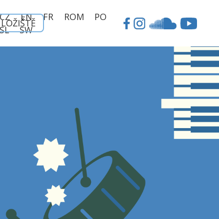
CZ
EN
FR
ROM
PO
ÚLOŽIŠTĚ
SL
SW