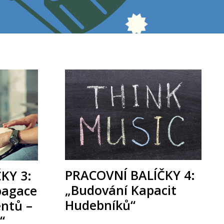
PRACOVNÍ BALÍČKY 4:
KY 3:
„Budování Kapacit
pagace
Hudebníků“
entů –
“