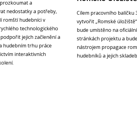
e prozkoumat a
vat nedostatky a potřeby,
Cílem pracovního balíčku 3
í romští hudebníci v
vytvořit „Romské úložiště“
rychlého technologického
bude umístěno na oficiáln
 podpořit jejich začlenění a
stránkách projektu a bud
na hudebním trhu práce
nástrojem propagace rom
ctvím interaktivních
hudebníků a jejich skladeb
kolení.