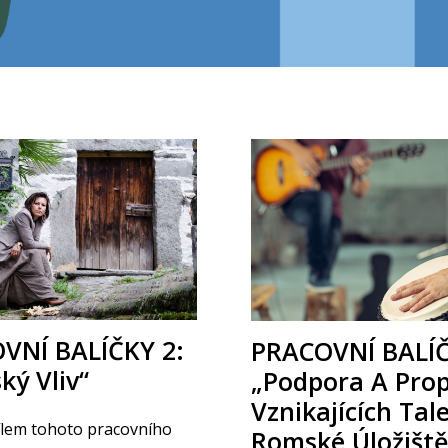
VNÍ BALÍČKY 2:
PRACOVNÍ BALÍČ
ký Vliv“
„Podpora A Pro
Vznikajících Tal
ílem tohoto pracovního
Romské Úložiště